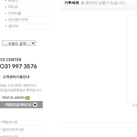
화장지
가루세제
총 (
2
)개의 상품이 있습니다.
각티슈
키친타올
성인용기저귀
생리대
고객센터이용안내
평일 : 오전 10:00 ~14:00 까지
토,일요일/공휴일은 휴무입니다.
Mail to admin
스파
FAQ게시판
일반사진게시판
Q&A게시판