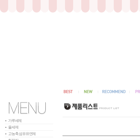
가루세제
울세제
고농축 섬유유연제