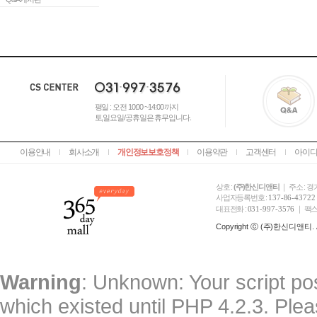
평일 : 오전 10:00 ~14:00 까지
토,일요일/공휴일은 휴무입니다.
이용안내
회사소개
개인정보보호정책
이용약관
고객센터
아이디
상호 :
(주)한신디앤티
｜ 주소 : 경
사업자등록번호 :
137-86-43722
대표전화 :
031-997-3576
｜ 팩스
Copyright ⓒ (주)한신디앤티. All
Warning
: Unknown: Your script pos
which existed until PHP 4.2.3. Ple