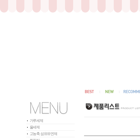
가루세제
울세제
고농축 섬유유연제