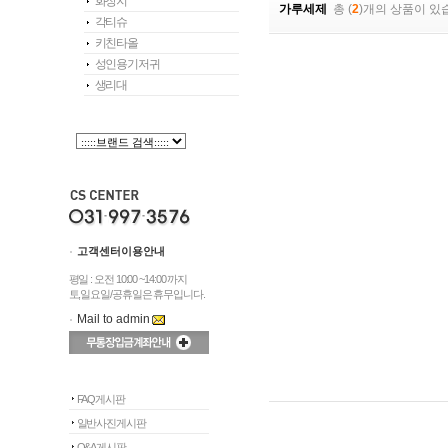
화장지
가루세제
총 (
2
)개의 상품이 있
각티슈
키친타올
성인용기저귀
생리대
고객센터이용안내
평일 : 오전 10:00 ~14:00 까지
토,일요일/공휴일은 휴무입니다.
Mail to admin
FAQ게시판
일반사진게시판
Q&A게시판