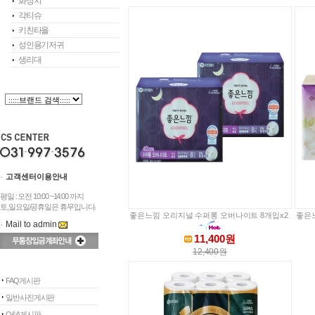
화장지
각티슈
키친타올
성인용기저귀
생리대
고객센터이용안내
평일 : 오전 10:00 ~14:00 까지
토,일요일/공휴일은 휴무입니다.
좋은느낌 오리지널 수퍼롱 오버나이트 8개입x2
좋은느
Mail to admin
11,400원
12,400원
FAQ게시판
일반사진게시판
Q&A게시판