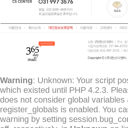
평일 : 오전 10:00 ~14:00 까지
토,일요일/공휴일은 휴무입니다.
이용안내
회사소개
개인정보보호정책
이용약관
고객센터
아이디
상호 :
(주)한신디앤티
｜ 주소 : 
사업자등록번호 :
137-86-43722
대표전화 :
031-997-3576
｜ 팩스
Copyright ⓒ (주)한신디앤티. All
Warning
: Unknown: Your script pos
which existed until PHP 4.2.3. Ple
does not consider global variables 
register_globals is enabled. You can
warning by setting session.bug_c