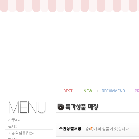
가루세제
울세제
추천상품매장 :
총(
5
)개의 상품이 있습니다.
고농축 섬유유연제