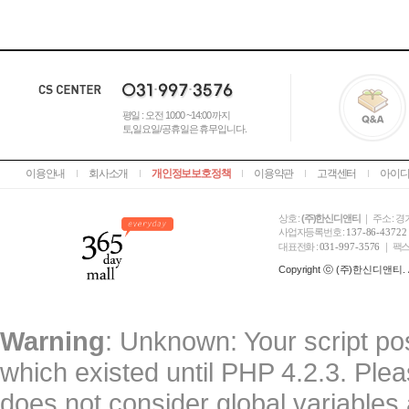
평일 : 오전 10:00 ~14:00 까지
토,일요일/공휴일은 휴무입니다.
이용안내
회사소개
개인정보보호정책
이용약관
고객센터
아이디
상호 :
(주)한신디앤티
｜ 주소 : 경
사업자등록번호 :
137-86-43722
대표전화 :
031-997-3576
｜ 팩스
Copyright ⓒ (주)한신디앤티. All
Warning
: Unknown: Your script pos
which existed until PHP 4.2.3. Ple
does not consider global variables 