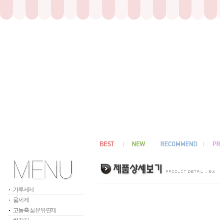
가루세제
울세제
고농축 섬유유연제