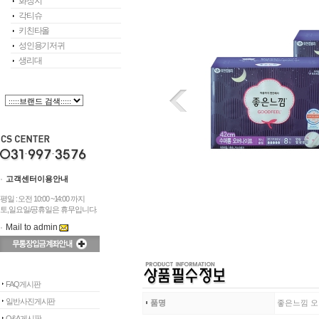
화장지
각티슈
키친타올
성인용기저귀
생리대
고객센터이용안내
평일 : 오전 10:00 ~14:00 까지
토,일요일/공휴일은 휴무입니다.
Mail to admin
FAQ게시판
일반사진게시판
품명
좋은느낌 오
Q&A게시판