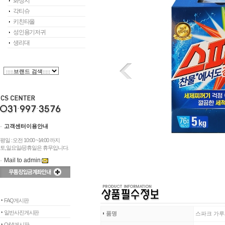
화장지
각티슈
키친타올
성인용기저귀
생리대
고객센터이용안내
평일 : 오전 10:00 ~14:00 까지
토,일요일/공휴일은 휴무입니다.
Mail to admin
FAQ게시판
일반사진게시판
품명
스파크 가루
Q&A게시판