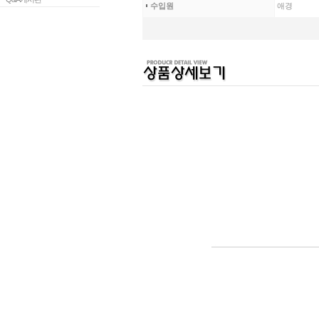
수입원
애경