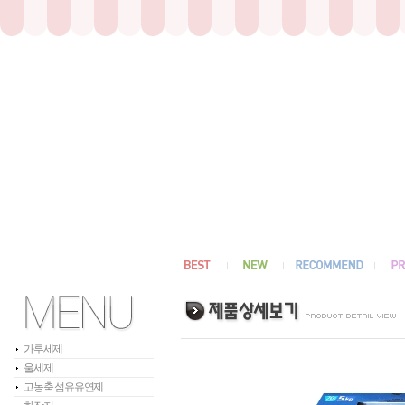
가루세제
울세제
고농축 섬유유연제