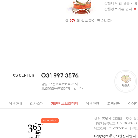
상품에 대한 질문 사항
상품평쓰기는 먼저
로
총
0개
의 상품평이 있습니다.
평일 : 오전 10:00 ~14:00 까지
토,일요일/공휴일은 휴무입니다.
이용안내
회사소개
개인정보보호정책
이용약관
고객센터
아이디
상호 :
(주)한신디앤티
｜ 주소 : 경
사업자등록번호 :
137-86-43722
대표전화 :
031-997-3576
｜ 팩스
Copyright ⓒ (주)한신디앤티. All